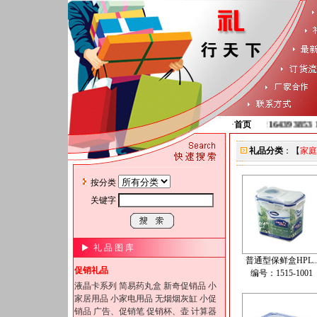
销售直线-02164393853 13
·
首页
礼品分类
：【
家庭
按分类
关键字
礼 品 图 库
普通型保鲜盒HPL..
促销礼品
编号：1515-1001
液晶卡系列
简易药丸盒
新奇促销品
小
家居用品
小家电用品
无烟烟灰缸
小促
销品
广告、促销笔
促销杯、壶
计算器