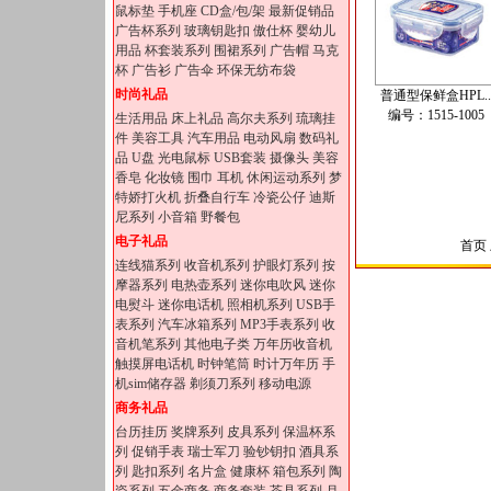
鼠标垫
手机座
CD盒/包/架
最新促销品
广告杯系列
玻璃钥匙扣
傲仕杯
婴幼儿
用品
杯套装系列
围裙系列
广告帽
马克
杯
广告衫
广告伞
环保无纺布袋
时尚礼品
普通型保鲜盒HPL..
编号：1515-1005
生活用品
床上礼品
高尔夫系列
琉璃挂
件
美容工具
汽车用品
电动风扇
数码礼
品
U盘
光电鼠标
USB套装
摄像头
美容
香皂
化妆镜
围巾
耳机
休闲运动系列
梦
特娇打火机
折叠自行车
冷瓷公仔
迪斯
尼系列
小音箱
野餐包
电子礼品
首页 
连线猫系列
收音机系列
护眼灯系列
按
摩器系列
电热壶系列
迷你电吹风
迷你
电熨斗
迷你电话机
照相机系列
USB手
表系列
汽车冰箱系列
MP3手表系列
收
音机笔系列
其他电子类
万年历收音机
触摸屏电话机
时钟笔筒
时计万年历
手
机sim储存器
剃须刀系列
移动电源
商务礼品
台历挂历
奖牌系列
皮具系列
保温杯系
列
促销手表
瑞士军刀
验钞钥扣
酒具系
列
匙扣系列
名片盒
健康杯
箱包系列
陶