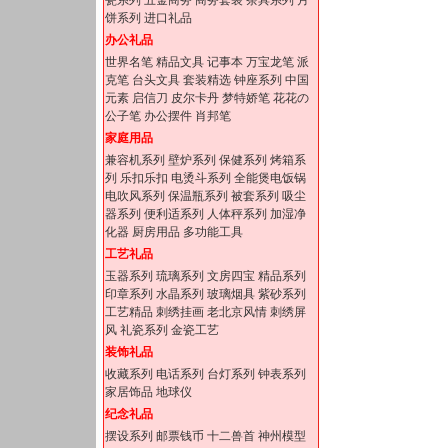
瓷系列
五金商务
商务套装
茶具系列
月
饼系列
进口礼品
办公礼品
世界名笔
精品文具
记事本
万宝龙笔
派
克笔
台头文具
套装精选
钟座系列
中国
元素
启信刀
皮尔卡丹
梦特娇笔
花花の
公子笔
办公摆件
肖邦笔
家庭用品
兼容机系列
壁炉系列
保健系列
烤箱系
列
乐扣乐扣
电烫斗系列
全能煲电饭锅
电吹风系列
保温瓶系列
被套系列
吸尘
器系列
便利适系列
人体秤系列
加湿净
化器
厨房用品
多功能工具
工艺礼品
玉器系列
琉璃系列
文房四宝
精品系列
印章系列
水晶系列
玻璃烟具
紫砂系列
工艺精品
刺绣挂画
老北京风情
刺绣屏
风
礼瓷系列
金瓷工艺
装饰礼品
收藏系列
电话系列
台灯系列
钟表系列
家居饰品
地球仪
纪念礼品
摆设系列
邮票钱币
十二兽首
神州模型