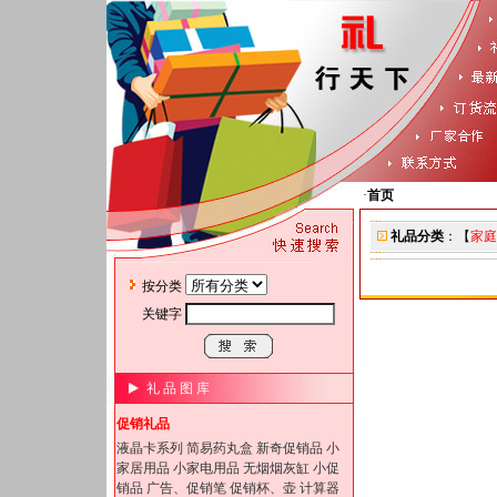
·
首页
礼品分类
：【
家庭
按分类
关键字
礼 品 图 库
促销礼品
液晶卡系列
简易药丸盒
新奇促销品
小
家居用品
小家电用品
无烟烟灰缸
小促
销品
广告、促销笔
促销杯、壶
计算器