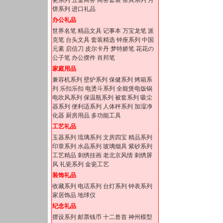
瓷系列
五金商务
商务套装
茶具系列
月
饼系列
进口礼品
办公礼品
世界名笔
精品文具
记事本
万宝龙笔
派
克笔
台头文具
套装精选
钟座系列
中国
元素
启信刀
皮尔卡丹
梦特娇笔
花花の
公子笔
办公摆件
肖邦笔
家庭用品
兼容机系列
壁炉系列
保健系列
烤箱系
列
乐扣乐扣
电烫斗系列
全能煲电饭锅
电吹风系列
保温瓶系列
被套系列
吸尘
器系列
便利适系列
人体秤系列
加湿净
化器
厨房用品
多功能工具
工艺礼品
玉器系列
琉璃系列
文房四宝
精品系列
印章系列
水晶系列
玻璃烟具
紫砂系列
工艺精品
刺绣挂画
老北京风情
刺绣屏
风
礼瓷系列
金瓷工艺
装饰礼品
收藏系列
电话系列
台灯系列
钟表系列
家居饰品
地球仪
纪念礼品
摆设系列
邮票钱币
十二兽首
神州模型