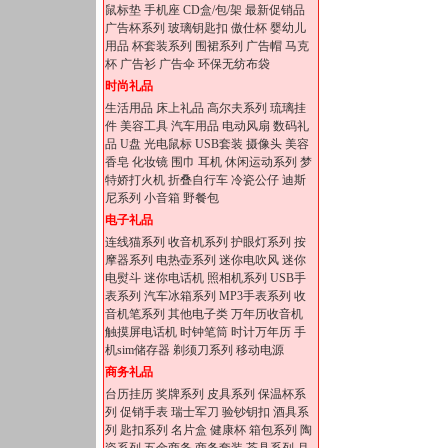
鼠标垫
手机座
CD盒/包/架
最新促销品
广告杯系列
玻璃钥匙扣
傲仕杯
婴幼儿
用品
杯套装系列
围裙系列
广告帽
马克
杯
广告衫
广告伞
环保无纺布袋
时尚礼品
生活用品
床上礼品
高尔夫系列
琉璃挂
件
美容工具
汽车用品
电动风扇
数码礼
品
U盘
光电鼠标
USB套装
摄像头
美容
香皂
化妆镜
围巾
耳机
休闲运动系列
梦
特娇打火机
折叠自行车
冷瓷公仔
迪斯
尼系列
小音箱
野餐包
电子礼品
连线猫系列
收音机系列
护眼灯系列
按
摩器系列
电热壶系列
迷你电吹风
迷你
电熨斗
迷你电话机
照相机系列
USB手
表系列
汽车冰箱系列
MP3手表系列
收
音机笔系列
其他电子类
万年历收音机
触摸屏电话机
时钟笔筒
时计万年历
手
机sim储存器
剃须刀系列
移动电源
商务礼品
台历挂历
奖牌系列
皮具系列
保温杯系
列
促销手表
瑞士军刀
验钞钥扣
酒具系
列
匙扣系列
名片盒
健康杯
箱包系列
陶