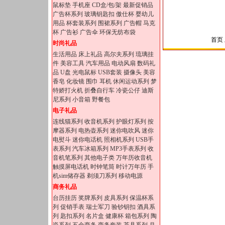
鼠标垫
手机座
CD盒/包/架
最新促销品
广告杯系列
玻璃钥匙扣
傲仕杯
婴幼儿
用品
杯套装系列
围裙系列
广告帽
马克
杯
广告衫
广告伞
环保无纺布袋
首页 
时尚礼品
生活用品
床上礼品
高尔夫系列
琉璃挂
件
美容工具
汽车用品
电动风扇
数码礼
品
U盘
光电鼠标
USB套装
摄像头
美容
香皂
化妆镜
围巾
耳机
休闲运动系列
梦
特娇打火机
折叠自行车
冷瓷公仔
迪斯
尼系列
小音箱
野餐包
电子礼品
连线猫系列
收音机系列
护眼灯系列
按
摩器系列
电热壶系列
迷你电吹风
迷你
电熨斗
迷你电话机
照相机系列
USB手
表系列
汽车冰箱系列
MP3手表系列
收
音机笔系列
其他电子类
万年历收音机
触摸屏电话机
时钟笔筒
时计万年历
手
机sim储存器
剃须刀系列
移动电源
商务礼品
台历挂历
奖牌系列
皮具系列
保温杯系
列
促销手表
瑞士军刀
验钞钥扣
酒具系
列
匙扣系列
名片盒
健康杯
箱包系列
陶