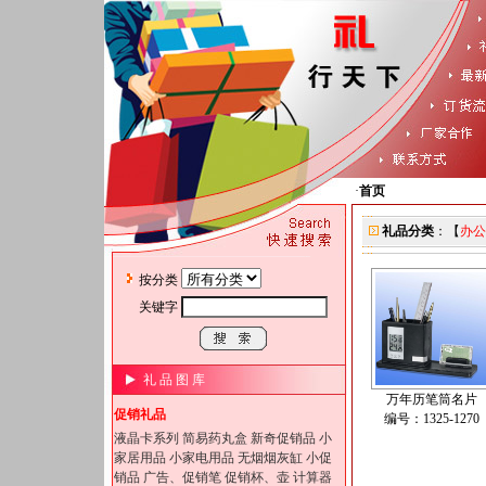
·
首页
礼品分类
：【
办公
按分类
关键字
礼 品 图 库
万年历笔筒名片
促销礼品
编号：1325-1270
液晶卡系列
简易药丸盒
新奇促销品
小
家居用品
小家电用品
无烟烟灰缸
小促
销品
广告、促销笔
促销杯、壶
计算器