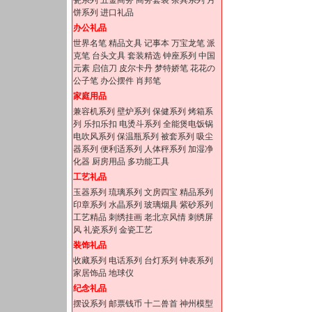
瓷系列
五金商务
商务套装
茶具系列
月
饼系列
进口礼品
办公礼品
世界名笔
精品文具
记事本
万宝龙笔
派
克笔
台头文具
套装精选
钟座系列
中国
元素
启信刀
皮尔卡丹
梦特娇笔
花花の
公子笔
办公摆件
肖邦笔
家庭用品
兼容机系列
壁炉系列
保健系列
烤箱系
列
乐扣乐扣
电烫斗系列
全能煲电饭锅
电吹风系列
保温瓶系列
被套系列
吸尘
器系列
便利适系列
人体秤系列
加湿净
化器
厨房用品
多功能工具
工艺礼品
玉器系列
琉璃系列
文房四宝
精品系列
印章系列
水晶系列
玻璃烟具
紫砂系列
工艺精品
刺绣挂画
老北京风情
刺绣屏
风
礼瓷系列
金瓷工艺
装饰礼品
收藏系列
电话系列
台灯系列
钟表系列
家居饰品
地球仪
纪念礼品
摆设系列
邮票钱币
十二兽首
神州模型