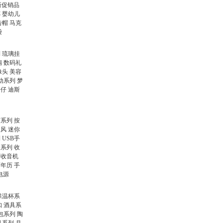
新促销品
杯
婴幼儿
告帽
马克
袋
列
琉璃挂
扇
数码礼
像头
美容
动系列
梦
公仔
迪斯
灯系列
按
吹风
迷你
列
USB手
表系列
收
历收音机
万年历
手
电源
保温杯系
扣
酒具系
包系列
陶