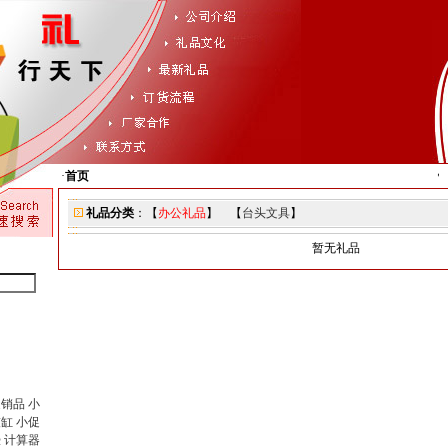
销售
·
首页
礼品分类
：【
办公礼品
】 【
台头文具
】
暂无礼品
促销品
小
灰缸
小促
壶
计算器