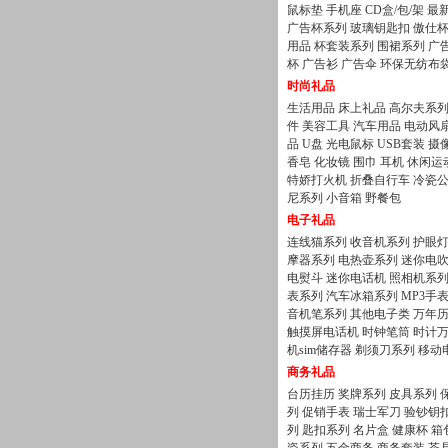
鼠标垫
手机座
CD盒/包/架
最
广告杯系列
玻璃钥匙扣
傲仕
用品
杯套装系列
围裙系列
广
杯
广告衫
广告伞
环保无纺布
时尚礼品
生活用品
床上礼品
高尔夫系
件
美容工具
汽车用品
电动风
品
U盘
光电鼠标
USB套装
摄
香皂
化妆镜
围巾
耳机
休闲运
特娇打火机
折叠自行车
冷瓷
尼系列
小音箱
野餐包
电子礼品
连线猫系列
收音机系列
护眼
摩器系列
电热壶系列
迷你电
电熨斗
迷你电话机
照相机系
表系列
汽车冰箱系列
MP3手
音机笔系列
其他电子类
万年
触摸屏电话机
时钟笔筒
时计
机sim储存器
剃须刀系列
移动
商务礼品
台历挂历
奖牌系列
皮具系列
列
促销手表
瑞士军刀
验钞钥
列
匙扣系列
名片盒
健康杯
箱