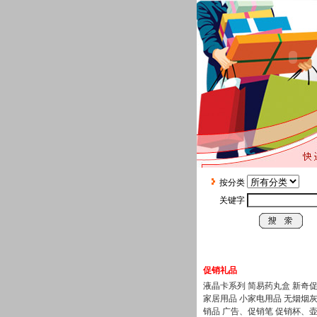
按分类
关键字
礼 品 图 库
促销礼品
液晶卡系列
简易药丸盒
新奇
家居用品
小家电用品
无烟烟
销品
广告、促销笔
促销杯、