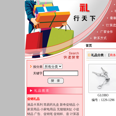
·
首页
礼品分类
：【
商务
按分类
关键字
礼 品 图 库
GLOBO
促销礼品
编号：1229-1296
液晶卡系列
简易药丸盒
新奇促销品
小
家居用品
小家电用品
无烟烟灰缸
小促
销品
广告、促销笔
促销杯、壶
计算器