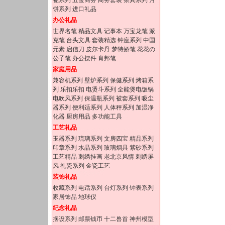
瓷系列
五金商务
商务套装
茶具系列
月
饼系列
进口礼品
办公礼品
世界名笔
精品文具
记事本
万宝龙笔
派
克笔
台头文具
套装精选
钟座系列
中国
元素
启信刀
皮尔卡丹
梦特娇笔
花花の
公子笔
办公摆件
肖邦笔
家庭用品
兼容机系列
壁炉系列
保健系列
烤箱系
列
乐扣乐扣
电烫斗系列
全能煲电饭锅
电吹风系列
保温瓶系列
被套系列
吸尘
器系列
便利适系列
人体秤系列
加湿净
化器
厨房用品
多功能工具
工艺礼品
玉器系列
琉璃系列
文房四宝
精品系列
印章系列
水晶系列
玻璃烟具
紫砂系列
工艺精品
刺绣挂画
老北京风情
刺绣屏
风
礼瓷系列
金瓷工艺
装饰礼品
收藏系列
电话系列
台灯系列
钟表系列
家居饰品
地球仪
纪念礼品
摆设系列
邮票钱币
十二兽首
神州模型