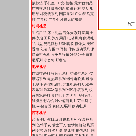
鼠标垫
手机座
CD盒/包/架
最新促销品
广告杯系列
玻璃钥匙扣
傲仕杯
婴幼儿
用品
杯套装系列
围裙系列
广告帽
马克
杯
广告衫
广告伞
环保无纺布袋
首页 
时尚礼品
生活用品
床上礼品
高尔夫系列
琉璃挂
件
美容工具
汽车用品
电动风扇
数码礼
品
U盘
光电鼠标
USB套装
摄像头
美容
香皂
化妆镜
围巾
耳机
休闲运动系列
梦
特娇打火机
折叠自行车
冷瓷公仔
迪斯
尼系列
小音箱
野餐包
电子礼品
连线猫系列
收音机系列
护眼灯系列
按
摩器系列
电热壶系列
迷你电吹风
迷你
电熨斗
迷你电话机
照相机系列
USB手
表系列
汽车冰箱系列
MP3手表系列
收
音机笔系列
其他电子类
万年历收音机
触摸屏电话机
时钟笔筒
时计万年历
手
机sim储存器
剃须刀系列
移动电源
商务礼品
台历挂历
奖牌系列
皮具系列
保温杯系
列
促销手表
瑞士军刀
验钞钥扣
酒具系
列
匙扣系列
名片盒
健康杯
箱包系列
陶