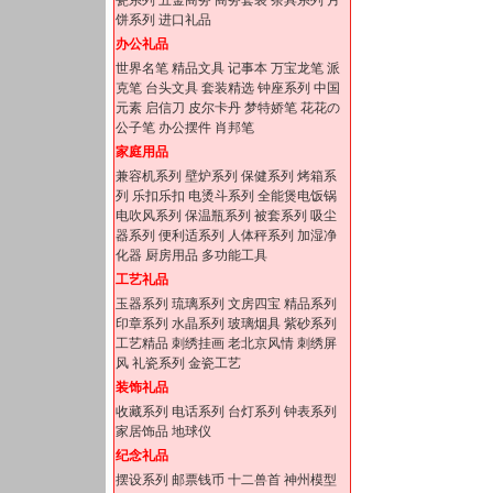
瓷系列
五金商务
商务套装
茶具系列
月
饼系列
进口礼品
办公礼品
世界名笔
精品文具
记事本
万宝龙笔
派
克笔
台头文具
套装精选
钟座系列
中国
元素
启信刀
皮尔卡丹
梦特娇笔
花花の
公子笔
办公摆件
肖邦笔
家庭用品
兼容机系列
壁炉系列
保健系列
烤箱系
列
乐扣乐扣
电烫斗系列
全能煲电饭锅
电吹风系列
保温瓶系列
被套系列
吸尘
器系列
便利适系列
人体秤系列
加湿净
化器
厨房用品
多功能工具
工艺礼品
玉器系列
琉璃系列
文房四宝
精品系列
印章系列
水晶系列
玻璃烟具
紫砂系列
工艺精品
刺绣挂画
老北京风情
刺绣屏
风
礼瓷系列
金瓷工艺
装饰礼品
收藏系列
电话系列
台灯系列
钟表系列
家居饰品
地球仪
纪念礼品
摆设系列
邮票钱币
十二兽首
神州模型