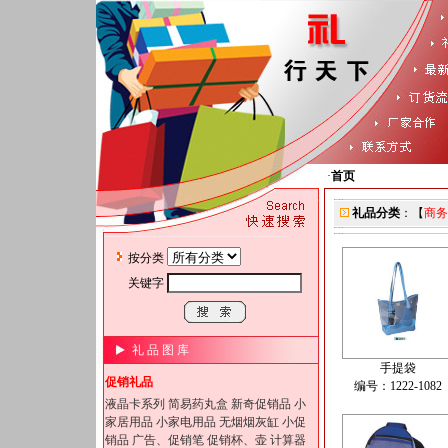
·
首页
礼品分类
：【
商务
按分类
关键字
礼 品 图 库
手提袋
促销礼品
编号：1222-1082
液晶卡系列
简易药丸盒
新奇促销品
小
家居用品
小家电用品
无烟烟灰缸
小促
销品
广告、促销笔
促销杯、壶
计算器