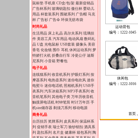
鼠标垫
手机座
CD盒/包/架
最新促销品
广告杯系列
玻璃钥匙扣
傲仕杯
婴幼儿
用品
杯套装系列
围裙系列
广告帽
马克
杯
广告衫
广告伞
环保无纺布袋
时尚礼品
运动背包
编号：1222-1045
生活用品
床上礼品
高尔夫系列
琉璃挂
件
美容工具
汽车用品
电动风扇
数码礼
品
U盘
光电鼠标
USB套装
摄像头
美容
香皂
化妆镜
围巾
耳机
休闲运动系列
梦
特娇打火机
折叠自行车
冷瓷公仔
迪斯
尼系列
小音箱
野餐包
电子礼品
连线猫系列
收音机系列
护眼灯系列
按
休闲包
摩器系列
电热壶系列
迷你电吹风
迷你
编号：1222-1016
电熨斗
迷你电话机
照相机系列
USB手
表系列
汽车冰箱系列
MP3手表系列
收
音机笔系列
其他电子类
万年历收音机
触摸屏电话机
时钟笔筒
时计万年历
手
机sim储存器
剃须刀系列
移动电源
首页 
商务礼品
台历挂历
奖牌系列
皮具系列
保温杯系
列
促销手表
瑞士军刀
验钞钥扣
酒具系
列
匙扣系列
名片盒
健康杯
箱包系列
陶