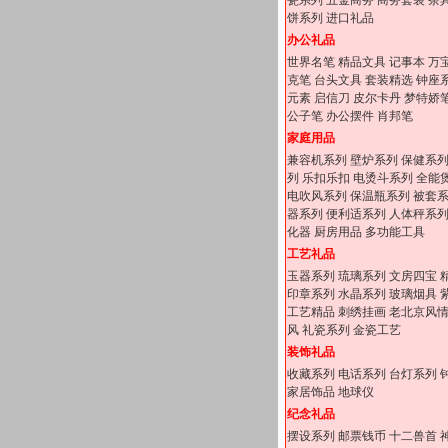
瓷系列
五金商务
商务套装
茶
饼系列
进口礼品
办公礼品
世界名笔
精品文具
记事本
万
克笔
台头文具
套装精选
钟座
元素
启信刀
皮尔卡丹
梦特娇
公子笔
办公摆件
肖邦笔
家庭用品
兼容机系列
壁炉系列
保健系
列
乐扣乐扣
电烫斗系列
全能
电吹风系列
保温瓶系列
被套
器系列
便利适系列
人体秤系
化器
厨房用品
多功能工具
工艺礼品
玉器系列
琉璃系列
文房四宝
印章系列
水晶系列
玻璃烟具
工艺精品
刺绣挂画
老北京风
风
礼瓷系列
金瓷工艺
装饰礼品
收藏系列
电话系列
台灯系列
家居饰品
地球仪
纪念礼品
摆设系列
邮票钱币
十二兽首