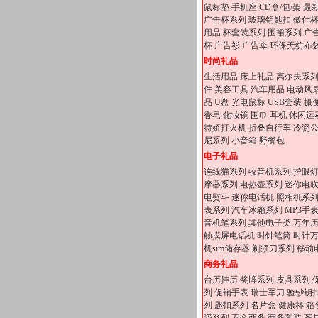
鼠标垫
手机座
CD盒/包/架
最
广告杯系列
玻璃钥匙扣
傲仕
用品
杯套装系列
围裙系列
广
杯
广告衫
广告伞
环保无纺布
时尚礼品
生活用品
床上礼品
高尔夫系
件
美容工具
汽车用品
电动风
品
U盘
光电鼠标
USB套装
摄
香皂
化妆镜
围巾
耳机
休闲运
特娇打火机
折叠自行车
冷瓷
尼系列
小音箱
野餐包
电子礼品
连线猫系列
收音机系列
护眼
摩器系列
电热壶系列
迷你电
电熨斗
迷你电话机
照相机系
表系列
汽车冰箱系列
MP3手
音机笔系列
其他电子类
万年
触摸屏电话机
时钟笔筒
时计
机sim储存器
剃须刀系列
移动
商务礼品
台历挂历
奖牌系列
皮具系列
列
促销手表
瑞士军刀
验钞钥
列
匙扣系列
名片盒
健康杯
箱