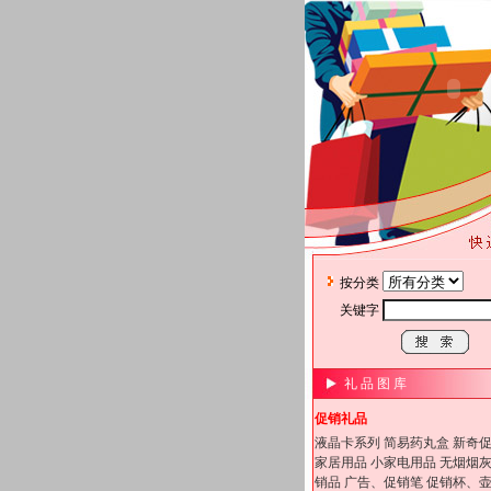
按分类
关键字
礼 品 图 库
促销礼品
液晶卡系列
简易药丸盒
新奇
家居用品
小家电用品
无烟烟
销品
广告、促销笔
促销杯、