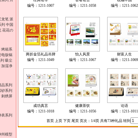
具系列
月
经典名车
智者名言
祝福中国
编号：1211-1007
编号：1211-1058
编号：1211-1062
宝龙笔
派
系列
中国
笔
花花の
列
烤箱系
两折金箔礼品吊牌
怡人风景
财富人生
煲电饭锅
编号：1211-1049
编号：1211-1067
编号：1211-1069
系列
吸尘
列
加湿净
精品系列
紫砂系列
情
刺绣屏
成功真言
健康茶饮
论语
编号：1211-1018
编号：1211-1056
编号：1211-1011
钟表系列
首页 上页
下页
尾页
页次：1/4页 共有73种礼品 转到
神州模型