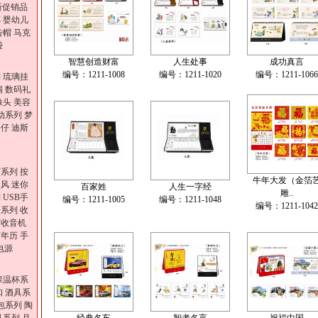
新促销品
杯
婴幼儿
告帽
马克
袋
智慧创造财富
人生处事
成功真言
编号：1211-1008
编号：1211-1020
编号：1211-1066
列
琉璃挂
扇
数码礼
像头
美容
动系列
梦
公仔
迪斯
灯系列
按
牛年大发（金箔
吹风
迷你
百家姓
人生一字经
雕..
列
USB手
编号：1211-1005
编号：1211-1048
编号：1211-1042
表系列
收
历收音机
万年历
手
电源
保温杯系
扣
酒具系
包系列
陶