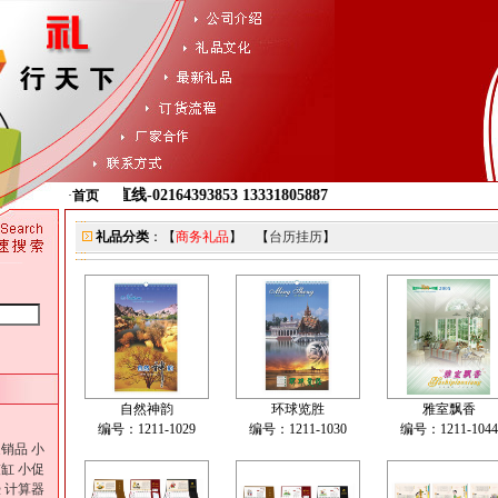
销售直线-02164393853 13331805887
·
首页
礼品分类
：【
商务礼品
】 【
台历挂历
】
自然神韵
环球览胜
雅室飘香
编号：1211-1029
编号：1211-1030
编号：1211-1044
促销品
小
灰缸
小促
壶
计算器