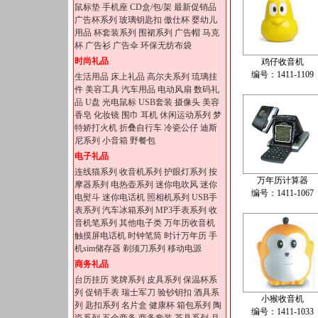
鼠标垫
手机座
CD盒/包/架
最新促销品
广告杯系列
玻璃钥匙扣
傲仕杯
婴幼儿
用品
杯套装系列
围裙系列
广告帽
马克
杯
广告衫
广告伞
环保无纺布袋
时尚礼品
鸡仔收音机
编号：1411-1109
生活用品
床上礼品
高尔夫系列
琉璃挂
件
美容工具
汽车用品
电动风扇
数码礼
品
U盘
光电鼠标
USB套装
摄像头
美容
香皂
化妆镜
围巾
耳机
休闲运动系列
梦
特娇打火机
折叠自行车
冷瓷公仔
迪斯
尼系列
小音箱
野餐包
电子礼品
连线猫系列
收音机系列
护眼灯系列
按
万年历计算器
摩器系列
电热壶系列
迷你电吹风
迷你
编号：1411-1067
电熨斗
迷你电话机
照相机系列
USB手
表系列
汽车冰箱系列
MP3手表系列
收
音机笔系列
其他电子类
万年历收音机
触摸屏电话机
时钟笔筒
时计万年历
手
机sim储存器
剃须刀系列
移动电源
商务礼品
台历挂历
奖牌系列
皮具系列
保温杯系
列
促销手表
瑞士军刀
验钞钥扣
酒具系
小猴收音机
列
匙扣系列
名片盒
健康杯
箱包系列
陶
编号：1411-1033