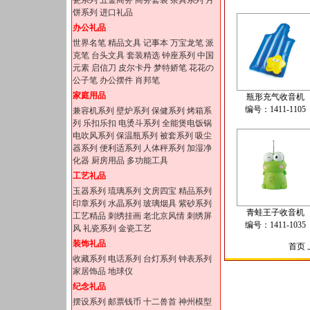
瓷系列
五金商务
商务套装
茶具系列
月
饼系列
进口礼品
办公礼品
世界名笔
精品文具
记事本
万宝龙笔
派
克笔
台头文具
套装精选
钟座系列
中国
元素
启信刀
皮尔卡丹
梦特娇笔
花花の
公子笔
办公摆件
肖邦笔
家庭用品
瓶形充气收音机
编号：1411-1105
兼容机系列
壁炉系列
保健系列
烤箱系
列
乐扣乐扣
电烫斗系列
全能煲电饭锅
电吹风系列
保温瓶系列
被套系列
吸尘
器系列
便利适系列
人体秤系列
加湿净
化器
厨房用品
多功能工具
工艺礼品
玉器系列
琉璃系列
文房四宝
精品系列
印章系列
水晶系列
玻璃烟具
紫砂系列
青蛙王子收音机
工艺精品
刺绣挂画
老北京风情
刺绣屏
编号：1411-1035
风
礼瓷系列
金瓷工艺
装饰礼品
首页
收藏系列
电话系列
台灯系列
钟表系列
家居饰品
地球仪
纪念礼品
摆设系列
邮票钱币
十二兽首
神州模型