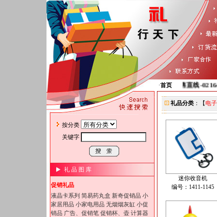
销售直线-0216439
·
首页
礼品分类
：【
电子
按分类
关键字
礼 品 图 库
迷你收音机
促销礼品
编号：1411-1145
液晶卡系列
简易药丸盒
新奇促销品
小
家居用品
小家电用品
无烟烟灰缸
小促
销品
广告、促销笔
促销杯、壶
计算器