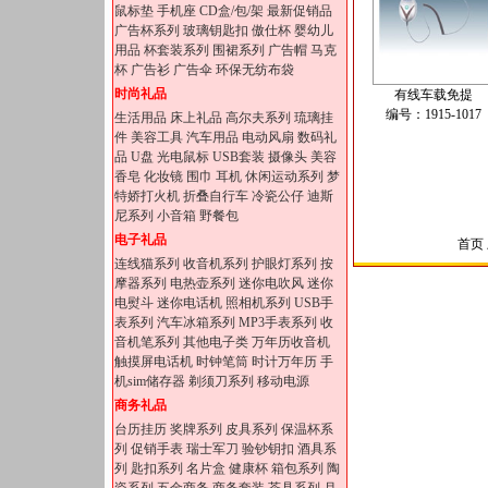
鼠标垫
手机座
CD盒/包/架
最新促销品
广告杯系列
玻璃钥匙扣
傲仕杯
婴幼儿
用品
杯套装系列
围裙系列
广告帽
马克
杯
广告衫
广告伞
环保无纺布袋
时尚礼品
有线车载免提
编号：1915-1017
生活用品
床上礼品
高尔夫系列
琉璃挂
件
美容工具
汽车用品
电动风扇
数码礼
品
U盘
光电鼠标
USB套装
摄像头
美容
香皂
化妆镜
围巾
耳机
休闲运动系列
梦
特娇打火机
折叠自行车
冷瓷公仔
迪斯
尼系列
小音箱
野餐包
电子礼品
首页 
连线猫系列
收音机系列
护眼灯系列
按
摩器系列
电热壶系列
迷你电吹风
迷你
电熨斗
迷你电话机
照相机系列
USB手
表系列
汽车冰箱系列
MP3手表系列
收
音机笔系列
其他电子类
万年历收音机
触摸屏电话机
时钟笔筒
时计万年历
手
机sim储存器
剃须刀系列
移动电源
商务礼品
台历挂历
奖牌系列
皮具系列
保温杯系
列
促销手表
瑞士军刀
验钞钥扣
酒具系
列
匙扣系列
名片盒
健康杯
箱包系列
陶