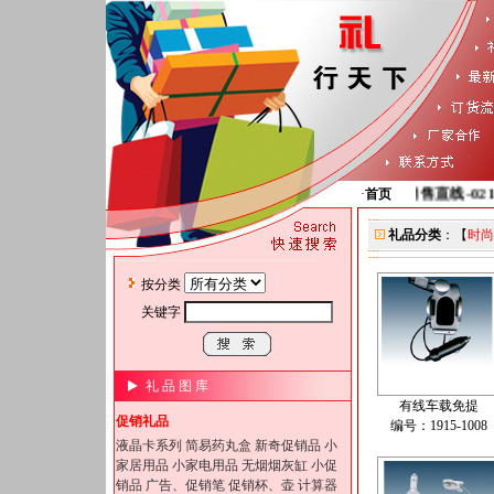
销售直线-021643
·
首页
礼品分类
：【
时尚
按分类
关键字
礼 品 图 库
有线车载免提
促销礼品
编号：1915-1008
液晶卡系列
简易药丸盒
新奇促销品
小
家居用品
小家电用品
无烟烟灰缸
小促
销品
广告、促销笔
促销杯、壶
计算器