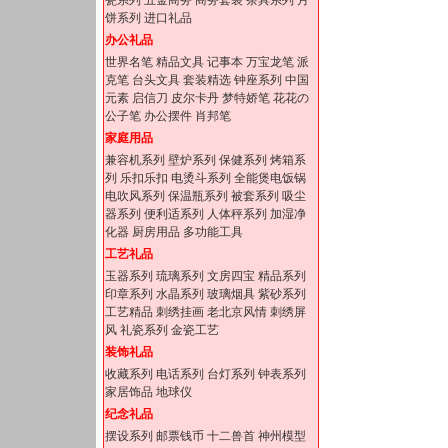
瓷系列
五金商务
商务套装
茶具系列
月
饼系列
进口礼品
办公礼品
世界名笔
精品文具
记事本
万宝龙笔
派
克笔
台头文具
套装精选
钟座系列
中国
元素
启信刀
皮尔卡丹
梦特娇笔
花花の
公子笔
办公摆件
肖邦笔
家庭用品
兼容机系列
壁炉系列
保健系列
烤箱系
列
乐扣乐扣
电烫斗系列
全能煲电饭锅
电吹风系列
保温瓶系列
被套系列
吸尘
器系列
便利适系列
人体秤系列
加湿净
化器
厨房用品
多功能工具
工艺礼品
玉器系列
琉璃系列
文房四宝
精品系列
印章系列
水晶系列
玻璃烟具
紫砂系列
工艺精品
刺绣挂画
老北京风情
刺绣屏
风
礼瓷系列
金瓷工艺
装饰礼品
收藏系列
电话系列
台灯系列
钟表系列
家居饰品
地球仪
纪念礼品
摆设系列
邮票钱币
十二兽首
神州模型