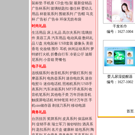
鼠标垫
手机座
CD盒/包/架
最新促销品
广告杯系列
玻璃钥匙扣
傲仕杯
婴幼儿
用品
杯套装系列
围裙系列
广告帽
马克
杯
广告衫
广告伞
环保无纺布袋
时尚礼品
干发长巾
编号：1627-1004
生活用品
床上礼品
高尔夫系列
琉璃挂
件
美容工具
汽车用品
电动风扇
数码礼
品
U盘
光电鼠标
USB套装
摄像头
美容
香皂
化妆镜
围巾
耳机
休闲运动系列
梦
特娇打火机
折叠自行车
冷瓷公仔
迪斯
尼系列
小音箱
野餐包
电子礼品
连线猫系列
收音机系列
护眼灯系列
按
婴儿尿湿提醒器
摩器系列
电热壶系列
迷你电吹风
迷你
编号：1627-1002
电熨斗
迷你电话机
照相机系列
USB手
表系列
汽车冰箱系列
MP3手表系列
收
音机笔系列
其他电子类
万年历收音机
触摸屏电话机
时钟笔筒
时计万年历
手
机sim储存器
剃须刀系列
移动电源
首页 
商务礼品
台历挂历
奖牌系列
皮具系列
保温杯系
列
促销手表
瑞士军刀
验钞钥扣
酒具系
列
匙扣系列
名片盒
健康杯
箱包系列
陶