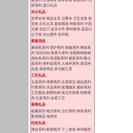
瓷系列
五金商务
商务套装
茶具系列
月
饼系列
进口礼品
办公礼品
世界名笔
精品文具
记事本
万宝龙笔
派
克笔
台头文具
套装精选
钟座系列
中国
元素
启信刀
皮尔卡丹
梦特娇笔
花花の
公子笔
办公摆件
肖邦笔
家庭用品
兼容机系列
壁炉系列
保健系列
烤箱系
列
乐扣乐扣
电烫斗系列
全能煲电饭锅
电吹风系列
保温瓶系列
被套系列
吸尘
器系列
便利适系列
人体秤系列
加湿净
化器
厨房用品
多功能工具
工艺礼品
玉器系列
琉璃系列
文房四宝
精品系列
印章系列
水晶系列
玻璃烟具
紫砂系列
工艺精品
刺绣挂画
老北京风情
刺绣屏
风
礼瓷系列
金瓷工艺
装饰礼品
收藏系列
电话系列
台灯系列
钟表系列
家居饰品
地球仪
纪念礼品
摆设系列
邮票钱币
十二兽首
神州模型