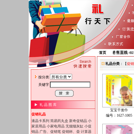
销售直线-02164
·
首页
礼品分类
：【
促销
按分类
关键字
礼 品 图 库
宝宝干发巾
促销礼品
编号：1627-1005
液晶卡系列
简易药丸盒
新奇促销品
小
家居用品
小家电用品
无烟烟灰缸
小促
销品
广告、促销笔
促销杯、壶
计算器