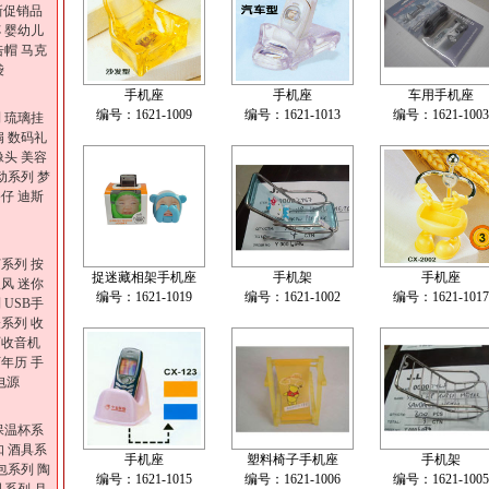
新促销品
杯
婴幼儿
告帽
马克
袋
手机座
手机座
车用手机座
编号：1621-1009
编号：1621-1013
编号：1621-1003
列
琉璃挂
扇
数码礼
像头
美容
动系列
梦
公仔
迪斯
灯系列
按
捉迷藏相架手机座
手机架
手机座
吹风
迷你
编号：1621-1019
编号：1621-1002
编号：1621-1017
列
USB手
表系列
收
历收音机
万年历
手
电源
保温杯系
扣
酒具系
手机座
塑料椅子手机座
手机架
包系列
陶
编号：1621-1015
编号：1621-1006
编号：1621-1005