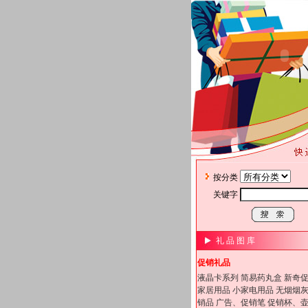
按分类
关键字
礼 品 图 库
促销礼品
液晶卡系列
简易药丸盒
新奇
家居用品
小家电用品
无烟烟
销品
广告、促销笔
促销杯、