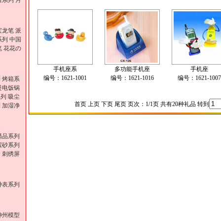
具系列
月
宝龙笔
派
系列
中国
笔
花花の
手机座系
多功能手机座
手机座
编号：1621-1001
编号：1621-1016
编号：1621-1007
列
烤箱系
煲电饭锅
系列
吸尘
首页 上页 下页 尾页 页次：1/1页 共有20种礼品 转到
列
加湿净
精品系列
紫砂系列
情
刺绣屏
钟表系列
神州模型