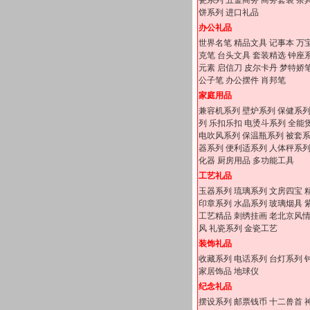
瓷系列
五金商务
商务套装
茶
饼系列
进口礼品
办公礼品
世界名笔
精品文具
记事本
万
克笔
台头文具
套装精选
钟座
元素
启信刀
皮尔卡丹
梦特娇
公子笔
办公摆件
肖邦笔
家庭用品
兼容机系列
壁炉系列
保健系
列
乐扣乐扣
电烫斗系列
全能
电吹风系列
保温瓶系列
被套
器系列
便利适系列
人体秤系
化器
厨房用品
多功能工具
工艺礼品
玉器系列
琉璃系列
文房四宝
印章系列
水晶系列
玻璃烟具
工艺精品
刺绣挂画
老北京风
风
礼瓷系列
金瓷工艺
装饰礼品
收藏系列
电话系列
台灯系列
家居饰品
地球仪
纪念礼品
摆设系列
邮票钱币
十二兽首