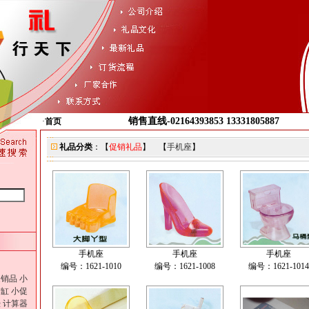
销售直线-02164393853 13331805887
·
首页
礼品分类
：【
促销礼品
】 【
手机座
】
手机座
手机座
手机座
编号：1621-1010
编号：1621-1008
编号：1621-1014
促销品
小
灰缸
小促
壶
计算器