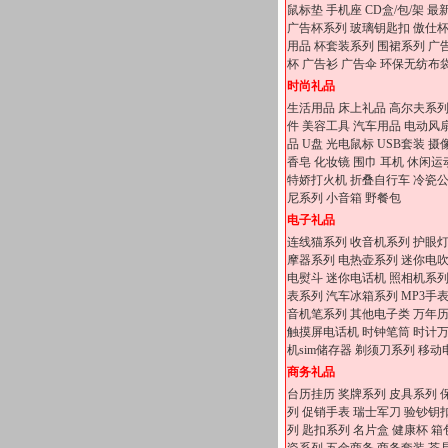
鼠标垫
手机座
CD盒/包/架
最
广告杯系列
玻璃钥匙扣
傲仕
用品
杯套装系列
围裙系列
广
杯
广告衫
广告伞
环保无纺布
时尚礼品
生活用品
床上礼品
高尔夫系
件
美容工具
汽车用品
电动风
品
U盘
光电鼠标
USB套装
摄
香皂
化妆镜
围巾
耳机
休闲运
特娇打火机
折叠自行车
冷瓷
尼系列
小音箱
野餐包
电子礼品
连线猫系列
收音机系列
护眼
摩器系列
电热壶系列
迷你电
电熨斗
迷你电话机
照相机系
表系列
汽车冰箱系列
MP3手
音机笔系列
其他电子类
万年
触摸屏电话机
时钟笔筒
时计
机sim储存器
剃须刀系列
移动
商务礼品
台历挂历
奖牌系列
皮具系列
列
促销手表
瑞士军刀
验钞钥
列
匙扣系列
名片盒
健康杯
箱